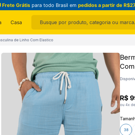
 Frete Grátis
para todo Brasil em
pedidos a partir de R$2
Busque por produto, categoria ou marca...
a
Casa
ais buscados
culina de Linho Com Elastico
Berm
Com 
ama
Disponív
R$
9
ou
4
x d
Taman
feminina
38
raldo