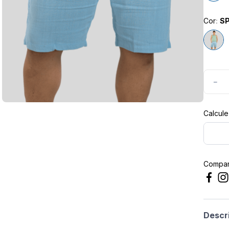
masculina
Cor
:
S
－
Compart
Descr