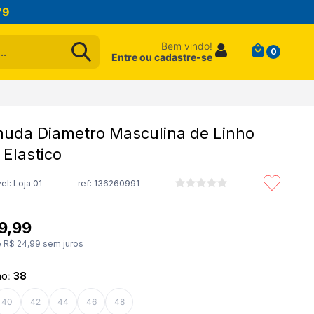
79
Bem vindo!
0
Entre ou cadastre-se
uda Diametro Masculina de Linho
Elastico
el: Loja 01
ref:
136260991
9
,
99
e
R$
24
,
99
sem juros
ho
:
38
40
42
44
46
48