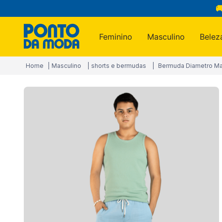

Feminino
Masculino
Belez
Termos m
Masculino
shorts e bermudas
Bermuda Diametro Mas
1
º
infantil
2
º
blusa
3
º
jogo c
4
º
jeans
5
º
calça
6
º
toalha
7
º
manta
8
º
calça 
9
º
são ge