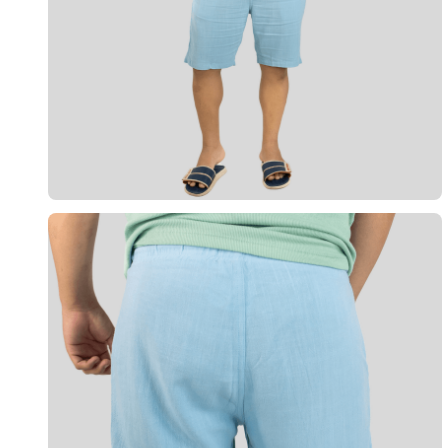
10
º
calça 