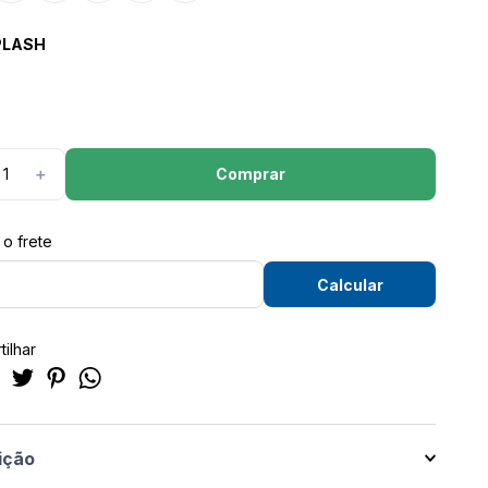
PLASH
Comprar
＋
ilhar
ição