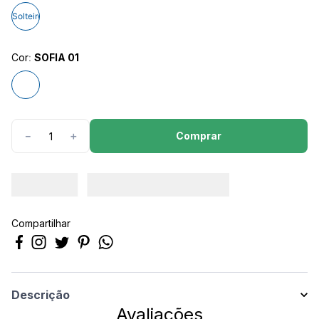
8
º
calça feminina
Solteiro
9
º
camisa masculina
10
º
calça masculina
Cor
:
SOFIA 01
Comprar
－
＋
Compartilhar
Descrição
Avaliações