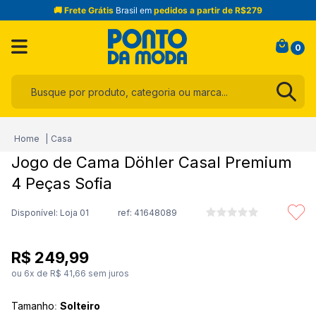
🚚 Frete Grátis
Brasil em
pedidos a partir de R$279
0
Busque por produto, categoria ou marca...
Termos mais buscados
Casa
1
º
infantil
Jogo de Cama Döhler Casal Premium
2
º
toalha
4 Peças Sofia
3
º
jogo cama
Disponível: Loja 01
ref:
41648089
4
º
calça
5
º
blusa
R$
249
,
99
6
º
jeans
ou
6
x de
R$
41
,
66
sem juros
7
º
manta
Tamanho
:
Solteiro