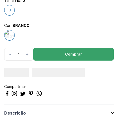
Tamanho
:
U
8
º
são geraldo
U
9
º
calça feminina
10
º
calça masculina
Cor
:
BRANCO
Comprar
－
＋
Compartilhar
Descrição