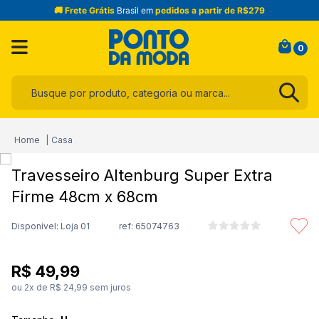
🚚 Frete Grátis
Brasil em
pedidos a partir de R$279
0
Busque por produto, categoria ou marca...
Termos mais buscados
Casa
1
º
infantil
Travesseiro Altenburg Super Extra
2
º
blusa
Firme 48cm x 68cm
3
º
jogo cama
4
º
toalha
Disponível: Loja 01
ref:
65074763
5
º
jeans
R$
49
,
99
6
º
calça
ou
2
x de
R$
24
,
99
sem juros
7
º
manta