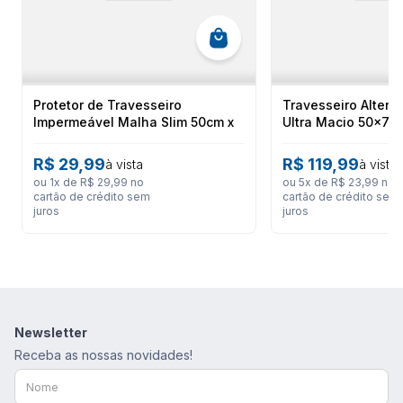
e manutenção. Com dimensões de 48cm x 68cm, adapta-se
perfeitamente à maioria das fronhas e camas. A qualidade e
durabilidade são asseguradas, com menção de 2 anos de
durabilidade, reforçando o compromisso da Altenburg em oferecer
produtos de excelência para o seu
quarto
e
cama
.
Protetor de Travesseiro
Travesseiro Altenb
Impermeável Malha Slim 50cm x
Ultra Macio 50x70
Dicas de Uso e Cuidados
70cm - Altenburg
R$
29
,
99
R$
119
,
99
à vista
à vista
Para manter as propriedades e a higiene do seu
Travesseiro
ou
1
x de
R$
29
,
99
no
ou
5
x de
R$
23
,
99
no
Altenburg Super Extra Firme
, siga as instruções de lavagem
cartão de crédito sem
cartão de crédito sem
na máquina, conforme indicado na embalagem.
juros
juros
Evite o uso de produtos químicos agressivos que possam
comprometer a fibra Support Fiber e as características não-
alérgicas do travesseiro.
Ficha Técnica
Newsletter
Marca: ALTENBURG
Receba as nossas novidades!
Código de Referencia: 65074763
Cor: Branco
Dimensões: 48cm x 68cm