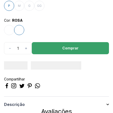
8
º
calça feminina
P
M
G
GG
9
º
são geraldo
10
º
calça masculina
Cor
:
ROSA
Comprar
－
＋
Compartilhar
Descrição
Avaliações