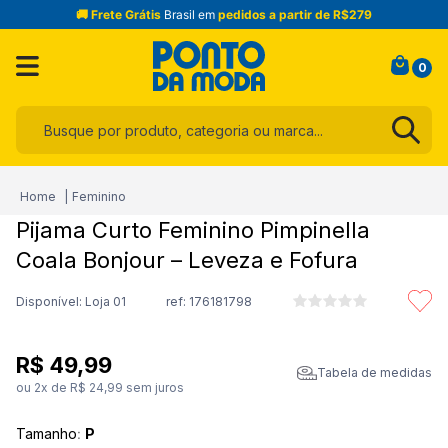
🚚 Frete Grátis
Brasil em
pedidos a partir de R$279
0
Busque por produto, categoria ou marca...
Termos mais buscados
Feminino
1
º
infantil
Pijama Curto Feminino Pimpinella
2
º
blusa
Coala Bonjour – Leveza e Fofura
3
º
jogo cama
Disponível: Loja 01
ref:
176181798
4
º
jeans
5
º
calça
R$
49
,
99
Tabela de medidas
6
º
toalha
ou
2
x de
R$
24
,
99
sem juros
7
º
manta
Tamanho
:
P