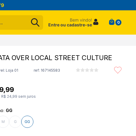
79
Bem vindo!
0
Entre ou cadastre-se
ATA OVER LOCAL STREET CULTURE
el: Loja 01
ref:
167145583
9
,
99
e
R$
24
,
99
sem juros
ho
:
GG
M
G
GG