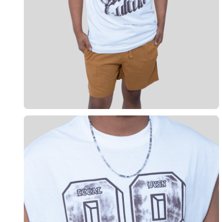
10
º
calça 