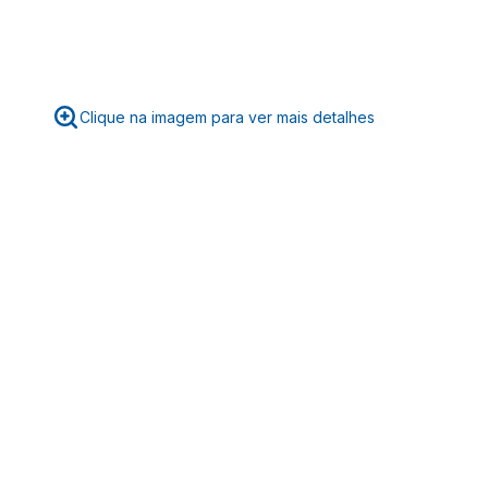
Clique na imagem para ver mais detalhes
☆
☆
☆
☆
☆
Classificação média: 0
(0 avaliações)
Faça login para escrever uma avaliação.
Mais recentes
Todos
Nenhuma avaliação