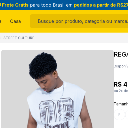
 Frete Grátis
para todo Brasil em
pedidos a partir de R$2
Busque por produto, categoria ou marca...
a
Casa
ais buscados
AL STREET CULTURE
REG
ama
Disponív
R$
4
ou
2
x d
Taman
raldo
P
feminina