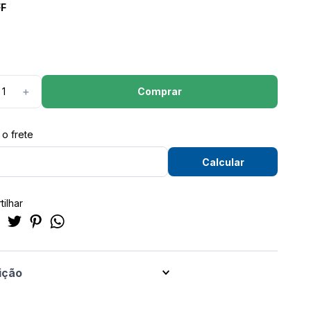
F
Comprar
＋
ilhar
ição
Local Division Composição: 100% Algodão