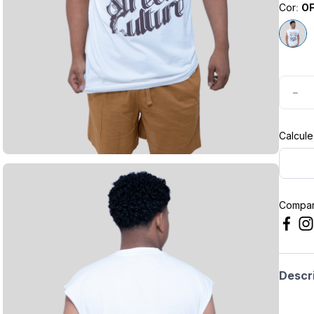
Cor
:
OF
masculina
－
Compart
Descr
Marca: 