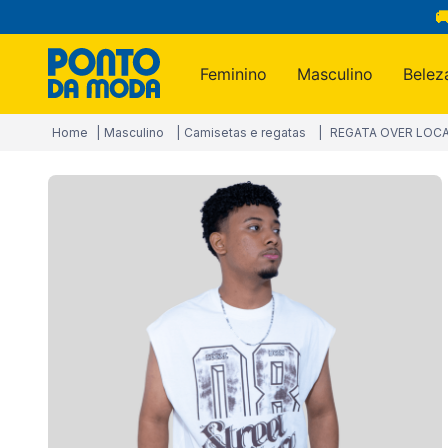

Feminino
Masculino
Belez
Termos m
Masculino
Camisetas e regatas
REGATA OVER LOC
1
º
infantil
2
º
blusa
3
º
jogo c
4
º
toalha
5
º
jeans
6
º
calça
7
º
manta
8
º
são ge
9
º
calça 